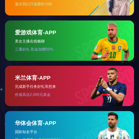
华体会网页版页面登录销售业绩表
4